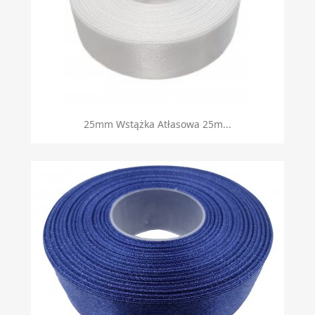
25mm Wstążka Atłasowa 25m...