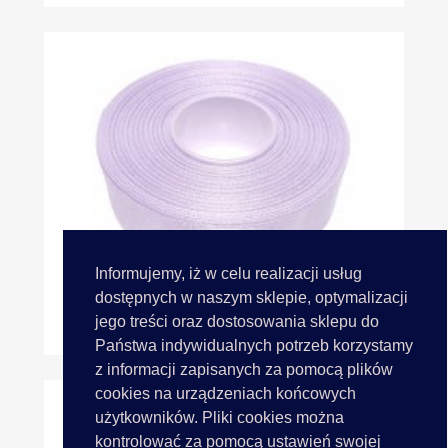
Informujemy, iż w celu realizacji usług
dostępnych w naszym sklepie, optymalizacji
jego treści oraz dostosowania sklepu do
25mm Wstążka Atłasowa 25m...
Państwa indywidualnych potrzeb korzystamy
z informacji zapisanych za pomocą plików
cookies na urządzeniach końcowych
użytkowników. Pliki cookies można
kontrolować za pomocą ustawień swojej