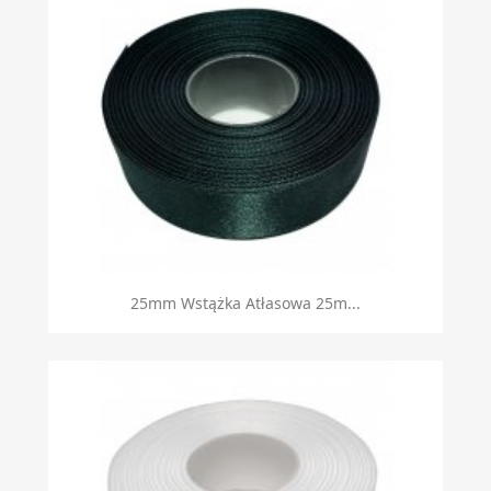
25mm Wstążka Atłasowa 25m...