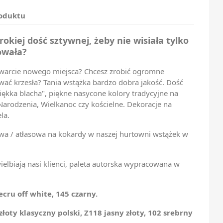
roduktu
okiej dość sztywnej, żeby nie wisiała tylko
owała?
twarcie nowego miejsca? Chcesz zrobić ogromne
ać krzesła? Tania wstążka bardzo dobra jakość. Dość
iękka blacha", piękne nasycone kolory tradycyjne na
Narodzenia, Wielkanoc czy kościelne. Dekoracje na
la.
wa / atłasowa na kokardy w naszej hurtowni wstążek w
wielbiają nasi klienci, paleta autorska wypracowana w
ecru off white, 145 czarny.
złoty klasyczny polski, Z118 jasny złoty, 102 srebrny