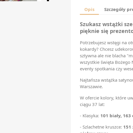
Opis
Szczegóły p
Szukasz wstążki szer
pięknie się prezent
Potrzebujesz wstęgi na o
kokardy? Chcesz udekorow
sztywna ale nie blacha "m
wszystkie święta Bożego 
eventy spotkania czy wese
Najtańsza wstążka satyno
Warszawie.
W ofercie kolory, które u
ciągu 37 lat:
- Klasyka:
101 biały, 163 
- Szlachetne kruszce:
151 