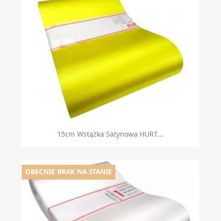
Szybki podgląd

15cm Wstążka Satynowa HURT...
OBECNIE BRAK NA STANIE