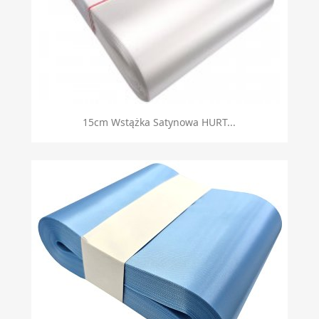
Szybki podgląd

15cm Wstążka Satynowa HURT...