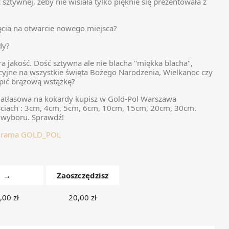
 sztywnej, żeby nie wisiała tylko pięknie się prezentowała z
ęcia na otwarcie nowego miejsca?
dy?
ra jakość. Dość sztywna ale nie blacha "miękka blacha",
cyjne na wszystkie święta Bożego Narodzenia, Wielkanoc czy
upić brązową wstążkę?
 atłasowa na kokardy kupisz w Gold-Pol Warszawa
iach : 3cm, 4cm, 5cm, 6cm, 10cm, 15cm, 20cm, 30cm.
o wyboru. Sprawdź!
agrama GOLD_POL
→
Zaoszczędzisz
,00 zł
20,00 zł