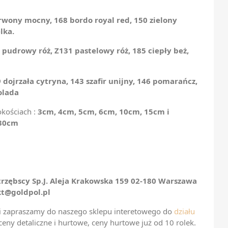
rwony mocny, 168 bordo royal red, 150 zielony
lka.
 pudrowy róż, Z131 pastelowy róż, 185 ciepły beż,
9 dojrzała cytryna, 143 szafir unijny, 146 pomarańcz,
olada
kościach :
3cm, 4cm, 5cm, 6cm, 10cm, 15cm i
 30cm
rzębscy Sp.J. Aleja Krakowska 159 02-180 Warszawa
kt@goldpol.pl
ki zapraszamy do naszego sklepu interetowego do
działu
ny detaliczne i hurtowe, ceny hurtowe już od 10 rolek.