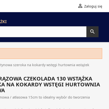

Zaloguj się
ŻKI

nowa szeroka na kokardy wstęgi hurtownia wstążek
RĄZOWA CZEKOLADA 130 WSTĄŻKA
KA NA KOKARDY WSTĘGI HURTOWNIA
WA
nowa / atłasowa 15cm to idealny wybór do tworzenia