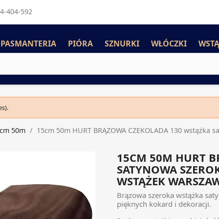
4-404-592
PASMANTERIA
PIÓRA
SZNURKI
WŁÓCZKI
WSTĄ
s).
5cm 50m
15cm 50m HURT BRĄZOWA CZEKOLADA 130 wstążka saty
15CM 50M HURT B
SATYNOWA SZERO
WSTĄŻEK WARSZA
Brązowa szeroka wstążka saty
pięknych kokard i dekoracji.