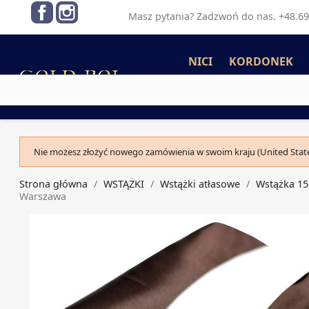
Facebook
Instagram
Masz pytania? Zadzwoń do nas. +48.69
NICI
KORDONEK
Nie możesz złożyć nowego zamówienia w swoim kraju (United State
Strona główna
WSTĄŻKI
Wstążki atłasowe
Wstążka 1
Warszawa