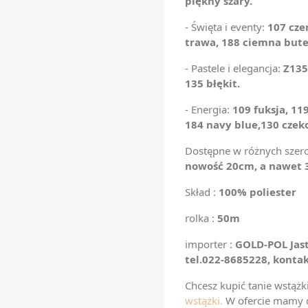
piękny szary.
- Święta i eventy:
107 cze
trawa, 188 ciemna bute
- Pastele i elegancja:
Z135
135 błękit.
- Energia:
109 fuksja, 11
184 navy blue
,130 czek
Dostępne w różnych szero
nowoś
ć
20cm
, a nawet
Skład :
100% poliester
rolka :
50m
importer :
GOLD-POL Jast
tel.022-8685228, konta
Chcesz kupić tanie wstąż
wstążki.
W ofercie mamy ce