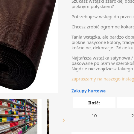
Szukasz wstążki szerokiej dość
pięknym połyskiem?
Potrzebujesz wstęgi do przeci
Chcesz zrobić ogromne kokar
Tania wstążka, ale bardzo dob
piękne nasycone kolory, trady
kościelne, dekoracje. Gdzie k
Najtańsza wstążka satynowa /
pakowane po 50m w szerokośc
Nigdzie nie znajdziesz takieg
zapraszamy na naszego inst
Zakupy hurtowe
Ilość:
10
2
