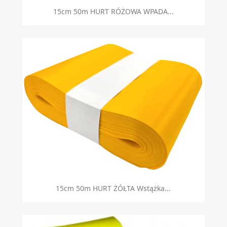
Szybki podgląd

15cm 50m HURT RÓŻOWA WPADA...
Szybki podgląd

15cm 50m HURT ŻÓŁTA Wstążka...