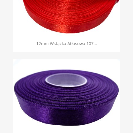
12mm Wstążka Atłasowa 107...