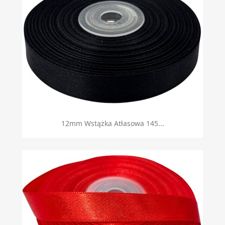
12mm Wstążka Atłasowa 145...