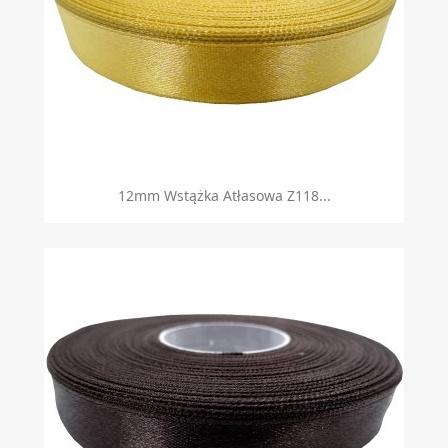
12mm Wstążka Atłasowa Z118...