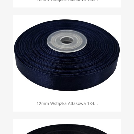
12mm Wstążka Atłasowa 184...