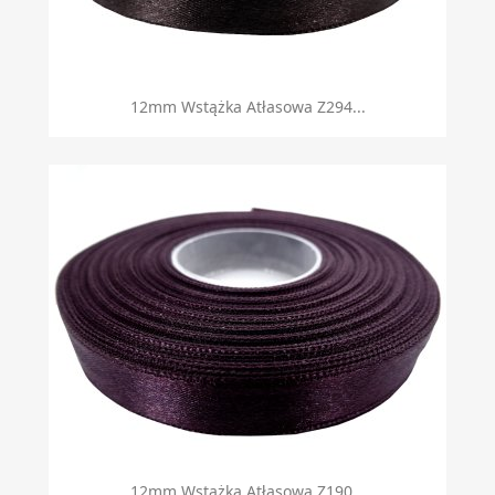
12mm Wstążka Atłasowa Z294...
12mm Wstążka Atłasowa Z190...