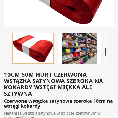

10CM 50M HURT CZERWONA
WSTĄŻKA SATYNOWA SZEROKA NA
KOKARDY WSTĘGI MIĘKKA ALE
SZTYWNA
Czerwona wstążka satynowa szeroka 10cm na
wstęgi kokardy
Najtańsza wstążka satynowa w kolorze szerownym w
szerokości 10cm.