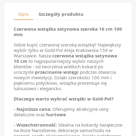
Opis
Szczegóły produktu
Czerwona wstążka satynowa szeroka 10 cm 100
mm
Gdzie kupić czerwoną szeroką wstążkę? Największy
wybór tylko w Gold-Pol Aleja Krakowska 159 w
Warszawie. Nasza
czerwona wstążka satynowa
10 cm
to najpopularniejszy wybór naszych
klientów : od tworzenia wielkich kokard po
uroczyste
przecinani
e
wstęgi
podczas otwarcia
nowych inwestycji. Dzięki szerokości 100 mm i
pięknemu połyskowi, wstążka prezentuje się
luksusowo i elegancko.
Dlaczego warto wybrać wstążki w Gold-Pol?
-
Najniższa cena:
Oferujemy atrakcyjne ceny
detaliczne oraz
hurtowe
-
Wszechstronność:
Idealna na kokardy świąteczne
na Boże Narodzenie, dekoracje samochodu na
prezent, szarfy okolicznościowe, święta państwowe