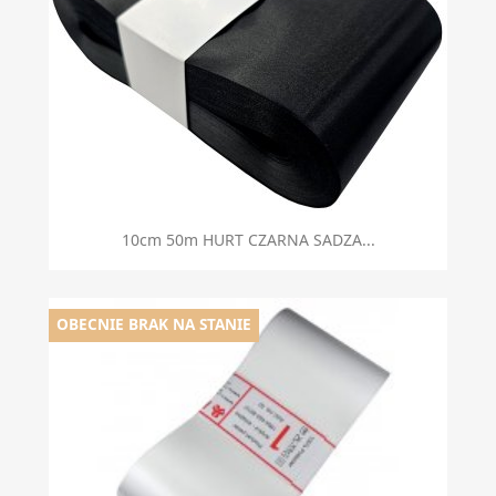
10cm 50m HURT CZARNA SADZA...
OBECNIE BRAK NA STANIE