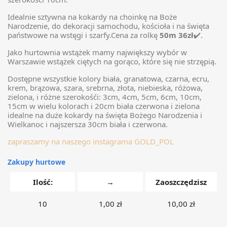
Idealnie sztywna na kokardy na choinkę na Boże
Narodzenie, do dekoracji samochodu, kościoła i na święta
państwowe na wstęgi i szarfy.Cena za rolkę
50m 36zł
✔️.
Jako hurtownia wstążek mamy największy wybór w
Warszawie wstążek ciętych na gorąco, które się nie strzępią.
Dostępne wszystkie kolory biała, granatowa, czarna, ecru,
krem, brązowa, szara, srebrna, złota, niebieska, różowa,
zielona, i różne szerokośći: 3cm, 4cm, 5cm, 6cm, 10cm,
15cm w wielu kolorach i 20cm biała czerwona i zielona
idealne na duże kokardy na święta Bożego Narodzenia i
Wielkanoc i najszersza 30cm biała i czerwona.
zapraszamy na naszego instagrama GOLD_POL
Zakupy hurtowe
Ilość:
→
Zaoszczędzisz
10
1,00 zł
10,00 zł