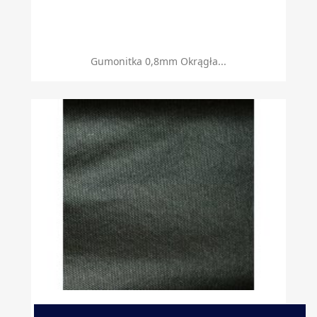
Gumonitka 0,8mm Okrągła...
Flizelina Z Klejem 30...