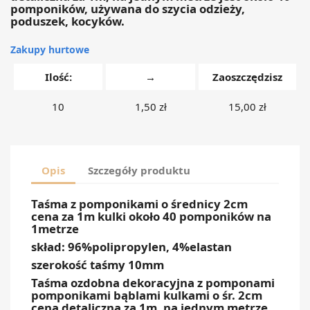
pomponików, używana do szycia odzieży,
poduszek, kocyków.
Zakupy hurtowe
Ilość:
→
Zaoszczędzisz
10
1,50 zł
15,00 zł
Opis
Szczegóły produktu
Taśma z pomponikami o średnicy 2cm
cena za 1m kulki około 40 pomponików na
1metrze
skład: 96%polipropylen, 4%elastan
szerokość taśmy 10mm
Taśma ozdobna dekoracyjna z pomponami
pomponikami bąblami kulkami o śr. 2cm
cena detaliczna za 1m, na jednym metrze