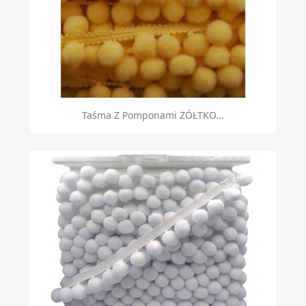
Taśma Z Pomponami ŻÓŁTKO...