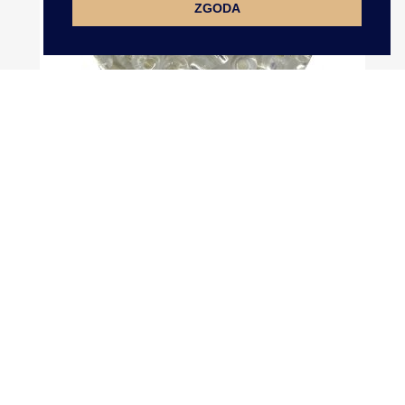
ZGODA
Koraliki Szklane 4mm Kulki...
DOKUMENTY

GOLD-POL
