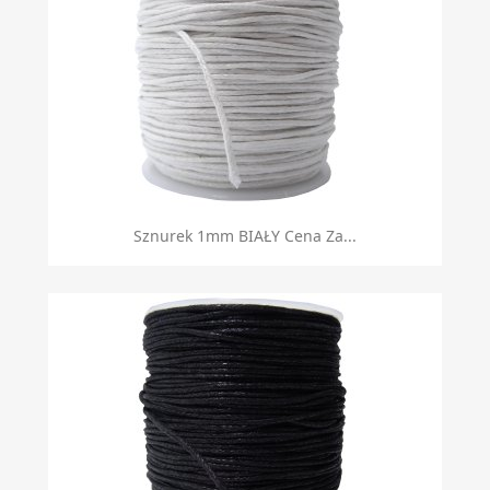
Sznurek 1mm BIAŁY Cena Za...