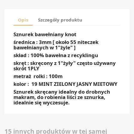
Opis
Szczegóły produktu
Sznurek bawełniany knot
średnica : 3mm [ około 55 niteczek
bawełnianych w 1"żyle" ]
skład : 100% bawełna z recyklingu
skręt : skręcony z 1"żyły" często używany
skrót 1PLY
metraż rolki : 100m
kolor :
19 MINT ZIELONY JASNY MIETOWY
Sznurek skręcany idealny do drobnych
makram, do robienia liści ze sznurka,
idealnie się wyczesuje.
15 innych produktów w tej samej