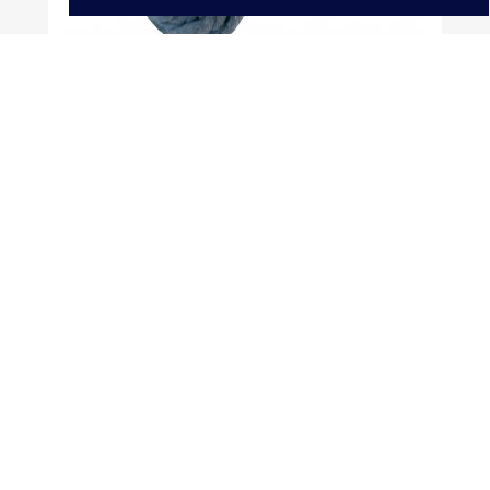
Sznurek Bawełniany 3mm 17...
DOKUMENTY

GOLD-POL

PRODUKTY

MAPA STRONY
