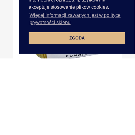
akceptuje stosowanie plików cookies.
Więcej informacji zawartych jest w polityce
prywatności sklepu
ZGODA
EUNOIA Włóczka 100 ŻÓŁTY...
DOKUMENTY
