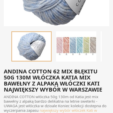

ANDINA COTTON 62 MIX BŁĘKITU
50G 130M WŁÓCZKA KATIA MIX
BAWEŁNY Z ALPAKĄ WŁÓCZKI KATI
NAJWIĘKSZY WYBÓR W WARSZAWIE
ANDINA COTTON włóczka 50g 130m od Katia jest mix
bawełny z alpaką bardzo delikatna na letnie sweterki -
UWAGA jest włóczka w dzioale Koniec kolekcji dostepna do
wyczerpania zapasu
największy wybór włóczek Kati w