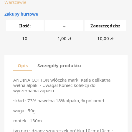
Warszawie
Zakupy hurtowe
Ilość:
→
Zaoszczędzisz
10
1,00 zł
10,00 zł
Opis
Szczegóły produktu
ANDINA COTTON włóczka marki Katia delikatna
wełna alpaki - Uwaga! Koniec kolekcji do
wyczerpania zapasu
skład : 73% bawełna 18% alpaka, % poliamid
waga : 50g
motek : 130m
typ nici : dziany sznureczek próbka 10cmx10cm :