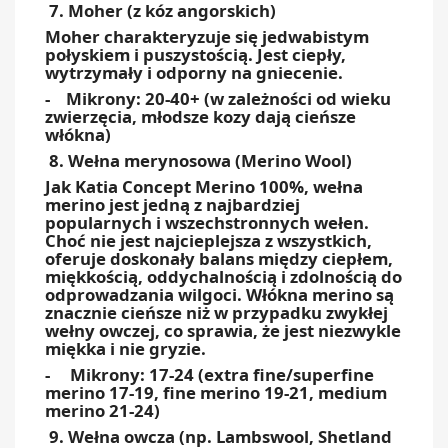
7. Moher (z kóz angorskich)
Moher charakteryzuje się jedwabistym
połyskiem i puszystością. Jest ciepły,
wytrzymały i odporny na gniecenie.
- Mikrony: 20-40+ (w zależności od wieku
zwierzęcia, młodsze kozy dają cieńsze
włókna)
8. Wełna merynosowa (Merino Wool)
Jak Katia Concept Merino 100%, wełna
merino jest jedną z najbardziej
popularnych i wszechstronnych wełen.
Choć nie jest najcieplejsza z wszystkich,
oferuje doskonały balans między ciepłem,
miękkością, oddychalnością i zdolnością do
odprowadzania wilgoci. Włókna merino są
znacznie cieńsze niż w przypadku zwykłej
wełny owczej, co sprawia, że jest niezwykle
miękka i nie gryzie.
- Mikrony: 17-24 (extra fine/superfine
merino 17-19, fine merino 19-21, medium
merino 21-24)
9. Wełna owcza (np. Lambswool, Shetland