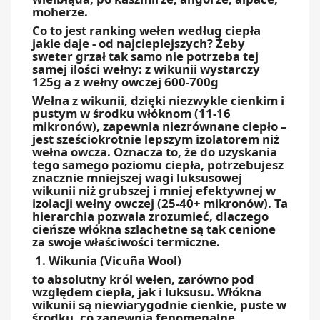
moherze.
Co to jest ranking wełen według ciepła
jakie daje - od najcieplejszych? Żeby
sweter grzał tak samo nie potrzeba tej
samej ilości wełny: z wikunii wystarczy
125g a z wełny owczej 600-700g
Wełna z wikunii, dzięki niezwykle cienkim i
pustym w środku włóknom (11-16
mikronów), zapewnia niezrównane ciepło –
jest sześciokrotnie lepszym izolatorem niż
wełna owcza. Oznacza to, że do uzyskania
tego samego poziomu ciepła, potrzebujesz
znacznie mniejszej wagi luksusowej
wikunii niż grubszej i mniej efektywnej w
izolacji wełny owczej (25-40+ mikronów). Ta
hierarchia pozwala zrozumieć, dlaczego
cieńsze włókna szlachetne są tak cenione
za swoje właściwości termiczne.
1. Wikunia (Vicuña Wool)
to absolutny król wełen, zarówno pod
względem ciepła, jak i luksusu. Włókna
wikunii są niewiarygodnie cienkie, puste w
środku, co zapewnia fenomenalne