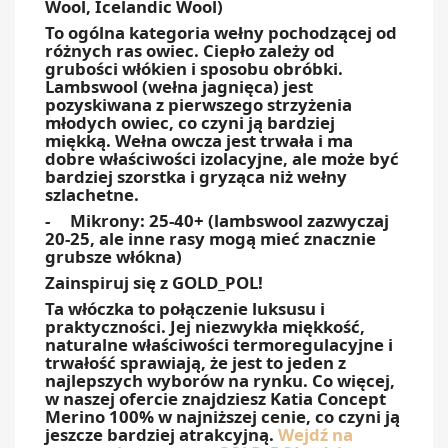
Wool, Icelandic Wool)
To ogólna kategoria wełny pochodzącej od
różnych ras owiec. Ciepło zależy od
grubości włókien i sposobu obróbki.
Lambswool (wełna jagnięca) jest
pozyskiwana z pierwszego strzyżenia
młodych owiec, co czyni ją bardziej
miękką. Wełna owcza jest trwała i ma
dobre właściwości izolacyjne, ale może być
bardziej szorstka i gryząca niż wełny
szlachetne.
- Mikrony: 25-40+ (lambswool zazwyczaj
20-25, ale inne rasy mogą mieć znacznie
grubsze włókna)
Zainspiruj się z GOLD_POL!
Ta włóczka to połączenie luksusu i
praktyczności. Jej niezwykła miękkość,
naturalne właściwości termoregulacyjne i
trwałość sprawiają, że jest to jeden z
najlepszych wyborów na rynku. Co więcej,
w naszej ofercie znajdziesz Katia Concept
Merino 100% w najniższej cenie, co czyni ją
jeszcze bardziej atrakcyjną.
Wejdź na