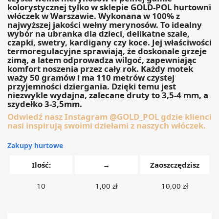
kolorystycznej tylko w sklepie GOLD-POL hurtowni
włóczek w Warszawie. Wykonana w 100% z
najwyższej jakości wełny merynosów. To idealny
wybór na ubranka dla dzieci, delikatne szale,
czapki, swetry, kardigany czy koce. Jej właściwości
termoregulacyjne sprawiają, że doskonale grzeje
zimą, a latem odprowadza wilgoć, zapewniając
komfort noszenia przez cały rok. Każdy motek
waży 50 gramów i ma 110 metrów czystej
przyjemności dziergania. Dzięki temu jest
niezwykle wydajna, zalecane druty to 3,5-4 mm, a
szydełko 3-3,5mm.
Odwiedź nasz Instagram @GOLD_POL gdzie klienci
nasi inspirują swoimi dziełami z naszych włóczek.
Zakupy hurtowe
Ilość:
→
Zaoszczędzisz
10
1,00 zł
10,00 zł