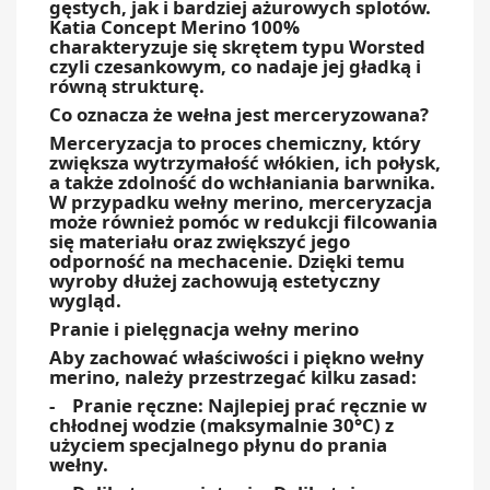
gęstych, jak i bardziej ażurowych splotów.
Katia Concept Merino 100%
charakteryzuje się skrętem typu Worsted
czyli czesankowym, co nadaje jej gładką i
równą strukturę.
Co oznacza że wełna jest merceryzowana?
Merceryzacja to proces chemiczny, który
zwiększa wytrzymałość włókien, ich połysk,
a także zdolność do wchłaniania barwnika.
W przypadku wełny merino, merceryzacja
może również pomóc w redukcji filcowania
się materiału oraz zwiększyć jego
odporność na mechacenie. Dzięki temu
wyroby dłużej zachowują estetyczny
wygląd.
Pranie i pielęgnacja wełny merino
Aby zachować właściwości i piękno wełny
merino, należy przestrzegać kilku zasad:
- Pranie ręczne: Najlepiej prać ręcznie w
chłodnej wodzie (maksymalnie 30°C) z
użyciem specjalnego płynu do prania
wełny.