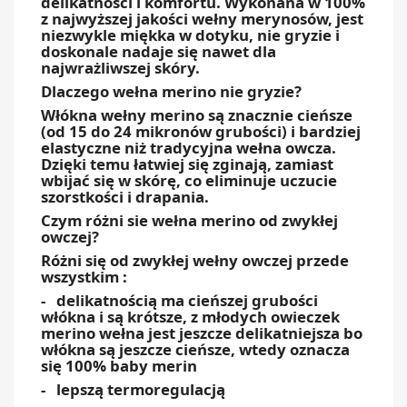
delikatności i komfortu. Wykonana w 100%
z najwyższej jakości wełny merynosów, jest
niezwykle miękka w dotyku, nie gryzie i
doskonale nadaje się nawet dla
najwrażliwszej skóry.
Dlaczego wełna merino nie gryzie?
Włókna wełny merino są znacznie cieńsze
(od 15 do 24 mikronów grubości) i bardziej
elastyczne niż tradycyjna wełna owcza.
Dzięki temu łatwiej się zginają, zamiast
wbijać się w skórę, co eliminuje uczucie
szorstkości i drapania.
Czym różni sie wełna merino od zwykłej
owczej?
Różni się od zwykłej wełny owczej przede
wszystkim :
- delikatnością ma cieńszej grubości
włókna i są krótsze, z młodych owieczek
merino wełna jest jeszcze delikatniejsza bo
włókna są jeszcze cieńsze, wtedy oznacza
się 100% baby merin
- lepszą termoregulacją