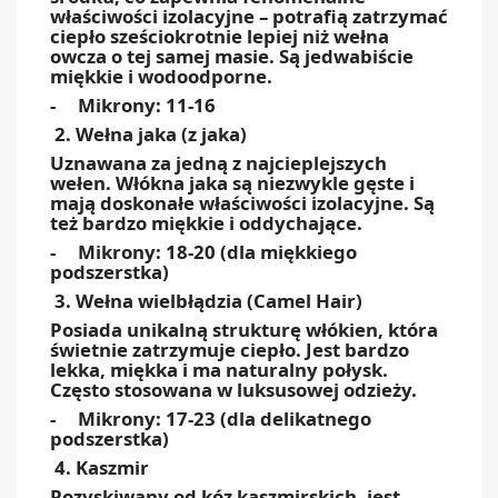
właściwości izolacyjne – potrafią zatrzymać
ciepło sześciokrotnie lepiej niż wełna
owcza o tej samej masie. Są jedwabiście
miękkie i wodoodporne.
- Mikrony: 11-16
2. Wełna jaka (z jaka)
Uznawana za jedną z najcieplejszych
wełen. Włókna jaka są niezwykle gęste i
mają doskonałe właściwości izolacyjne. Są
też bardzo miękkie i oddychające.
- Mikrony: 18-20 (dla miękkiego
podszerstka)
3. Wełna wielbłądzia (Camel Hair)
Posiada unikalną strukturę włókien, która
świetnie zatrzymuje ciepło. Jest bardzo
lekka, miękka i ma naturalny połysk.
Często stosowana w luksusowej odzieży.
- Mikrony: 17-23 (dla delikatnego
podszerstka)
4. Kaszmir
Pozyskiwany od kóz kaszmirskich, jest