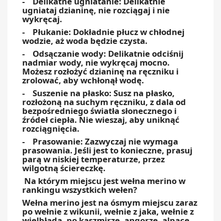
- Delikatne ugniatanie: Delikatnie
ugniataj dzianinę, nie rozciągaj i nie
wykręcaj.
- Płukanie: Dokładnie płucz w chłodnej
wodzie, aż woda będzie czysta.
- Odsączanie wody: Delikatnie odciśnij
nadmiar wody, nie wykręcaj mocno.
Możesz rozłożyć dzianinę na ręczniku i
zrolować, aby wchłonął wodę.
- Suszenie na płasko: Susz na płasko,
rozłożoną na suchym ręczniku, z dala od
bezpośredniego światła słonecznego i
źródeł ciepła. Nie wieszaj, aby uniknąć
rozciągnięcia.
- Prasowanie: Zazwyczaj nie wymaga
prasowania. Jeśli jest to konieczne, prasuj
parą w niskiej temperaturze, przez
wilgotną ściereczkę.
Na którym miejscu jest wełna merino w
rankingu wszystkich wełen?
Wełna merino jest na ósmym miejscu zaraz
po wełnie z wikunii, wełnie z jaka, wełnie z
wielbłąda, po kaszmirze, angorze, alpace,