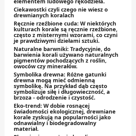
elementem ludowego rękodzieła.
Ciekawostki czyli czego nie wiesz o
drewnianych koralach
Ręcznie rzeźbione cuda: W niektórych
kulturach korale są ręcznie rzeźbione,
często z misternymi wzorami, co czyni
je prawdziwymi dziełami sztuki.
Naturalne barwniki: Tradycyjnie, do
barwienia korali używano naturalnych
pigmentów pochodzących z roślin,
owoców czy minerałów.
Symbolika drewna: Różne gatunki
drewna mogą mieć odmienną
symbolikę. Na przykład dąb często
symbolizuje siłę i długowieczność, a
brzoza - odrodzenie i czystość.
Eko-trend: W dobie rosnącej
świadomości ekologicznej, drewniane
korale zyskują na popularności jako
odnawialny i biodegradowalny
materiał.