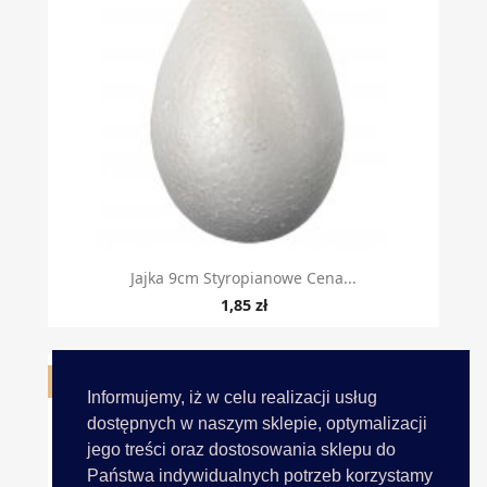
Jajka 9cm Styropianowe Cena...
1,85 zł
OBECNIE BRAK NA STANIE
Informujemy, iż w celu realizacji usług
dostępnych w naszym sklepie, optymalizacji
jego treści oraz dostosowania sklepu do
Państwa indywidualnych potrzeb korzystamy