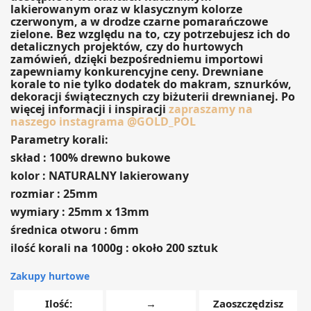
lakierowanym
oraz w klasycznym
kolorze
czerwonym, a w drodze czarne pomarańczowe
zielone
. Bez względu na to, czy potrzebujesz ich do
detalicznych projektów, czy do hurtowych
zamówień, dzięki bezpośredniemu importowi
zapewniamy konkurencyjne ceny. Drewniane
korale to nie tylko dodatek do makram, sznurków,
dekoracji świątecznych czy biżuterii drewnianej. Po
więcej informacji i inspiracji
zapraszamy na
naszego instagrama @GOLD_POL
Parametry korali:
skład : 100% drewno bukowe
kolor : NATURALNY lakierowany
rozmiar : 25mm
wymiary : 25mm x 13mm
średnica otworu : 6mm
ilość korali na 1000g : około 200 sztuk
Zakupy hurtowe
Ilość:
→
Zaoszczędzisz