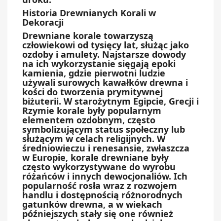
Historia Drewnianych Korali w
Dekoracji
Drewniane korale towarzyszą
człowiekowi od tysięcy lat, służąc jako
ozdoby i amulety. Najstarsze dowody
na ich wykorzystanie sięgają epoki
kamienia, gdzie pierwotni ludzie
używali surowych kawałków drewna i
kości do tworzenia prymitywnej
biżuterii. W starożytnym Egipcie, Grecji i
Rzymie korale były popularnym
elementem ozdobnym, często
symbolizującym status społeczny lub
służącym w celach religijnych. W
średniowieczu i renesansie, zwłaszcza
w Europie, korale drewniane były
często wykorzystywane do wyrobu
różańców i innych dewocjonaliów. Ich
popularność rosła wraz z rozwojem
handlu i dostępnością różnorodnych
gatunków drewna, a w wiekach
późniejszych stały się one również