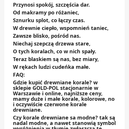
Przynosi spokój, szczęścia dar.
Od makramy po różaniec,
Sznurku splot, co łączy czas.
W drewnie ciepło, wspomnień taniec,
Zawsze blisko, pośród nas.
Niechaj szepczą drzewa stare,
O tych koralach, co w nich spały.
Teraz blaskiem są nas, bez miary,
W rękach ludzi cudeńka małe.
FAQ:
Gdzie kupić drewniane korale? w
sklepie GOLD-POL stacjonarnie w
Warszawie i online, najniższe ceny,
mamy duże i małe korale, kolorowe, no
i oczywiście czerwone korale
drewniane.
Czy korale drewniane sa modne? tak są
nadal modne, a nawet stanowią symbol
wyróżnienia w tłumie zwłaszcza te