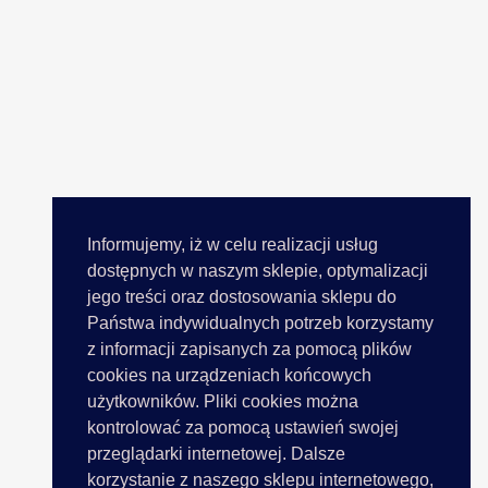
Informujemy, iż w celu realizacji usług
dostępnych w naszym sklepie, optymalizacji
jego treści oraz dostosowania sklepu do
Państwa indywidualnych potrzeb korzystamy
z informacji zapisanych za pomocą plików
cookies na urządzeniach końcowych
użytkowników. Pliki cookies można
kontrolować za pomocą ustawień swojej
przeglądarki internetowej. Dalsze
korzystanie z naszego sklepu internetowego,