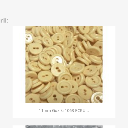
ii:
Szybki podgląd

11mm Guziki 1063 ECRU...