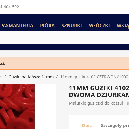
4-404-592
PASMANTERIA
PIÓRA
SZNURKI
WŁÓCZKI
WSTĄ
s).
e
Guziki najtańsze 11mm
11mm guziki 4102 CZERWONY1000 
11MM GUZIKI 410
DWOMA DZIURKA
Malutkie guziczki do koszuli 
Opis
Szczegóły p