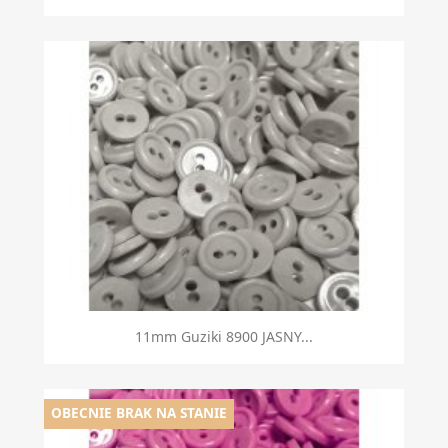
Szybki podgląd

11mm Guziki 8900 JASNY...
OBECNIE BRAK NA STANIE