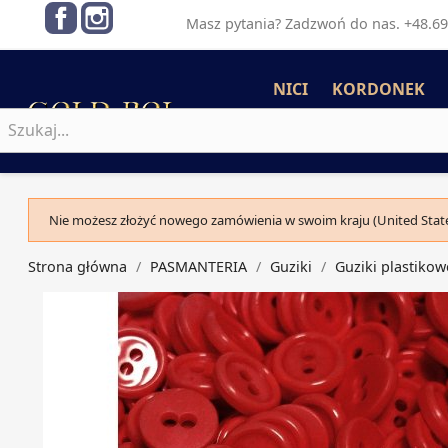
Facebook
Instagram
Masz pytania? Zadzwoń do nas. +48.69
NICI
KORDONEK
Nie możesz złożyć nowego zamówienia w swoim kraju (United State
Strona główna
PASMANTERIA
Guziki
Guziki plastikow