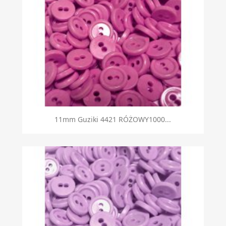
Szybki podgląd

11mm Guziki 4421 RÓŻOWY1000...