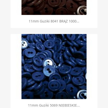
Szybki podgląd

11mm Guziki 8041 BRĄZ 1000...
Szybki podgląd

11mm Guziki 5069 NIEBIESKIE...