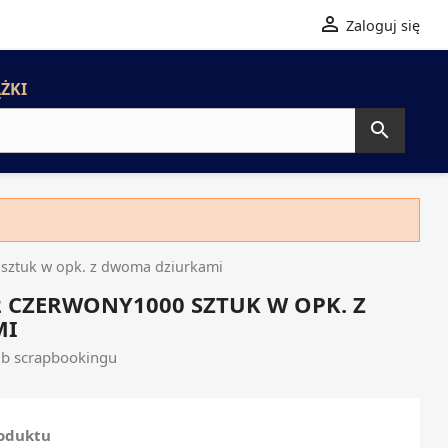

Zaloguj się
ŻKI

sztuk w opk. z dwoma dziurkami
2 CZERWONY1000 SZTUK W OPK. Z
MI
lub scrapbookingu
roduktu