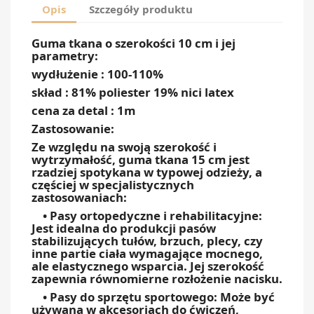
Opis
Szczegóły produktu
Guma tkana o szerokości 10 cm i jej
parametry:
wydłużenie : 100-110%
skład : 81% poliester 19% nici latex
cena za detal : 1m
Zastosowanie:
Ze względu na swoją szerokość i
wytrzymałość, guma tkana 15 cm jest
rzadziej spotykana w typowej odzieży, a
częściej w specjalistycznych
zastosowaniach:
• Pasy ortopedyczne i rehabilitacyjne:
Jest idealna do produkcji pasów
stabilizujących tułów, brzuch, plecy, czy
inne partie ciała wymagające mocnego,
ale elastycznego wsparcia. Jej szerokość
zapewnia równomierne rozłożenie nacisku.
• Pasy do sprzętu sportowego: Może być
używana w akcesoriach do ćwiczeń,