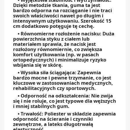
Dzięki metodzie tkania, guma ta jest
bardzo odporna na rozciąganie i nie traci
swoich właściwości nawet po długim i
intensywnym użytkowaniu. Szerokość 15
cm dodatkowo potęguje tę cechę.
• Równomierne rozłożenie nacisku: Duża
powierzchnia styku z ciałem lub
materiałem sprawia, że nacisk jest
rozłożony równomiernie, co zwiększa
komfort użytkowania (np. w pasach
ortopedycznych) i minimalizuje ryzyko
wbijania się w skórę.
• Wysoka siła ściągająca: Zapewnia
bardzo mocne i pewne trzymanie, co jest
kluczowe w zastosowaniach medycznych,
rehabilitacyjnych czy sportowych.
• Odporność na odkształcenia: Nie zwija
się i nie roluje, co jest typowe dla węższych
i mniej stabilnych gum.
• Trwałość: Poliester w składzie zapewnia
odporność na ścieranie i czynniki
zewnętrzne, a lateks długotrwałą
elastyczność.