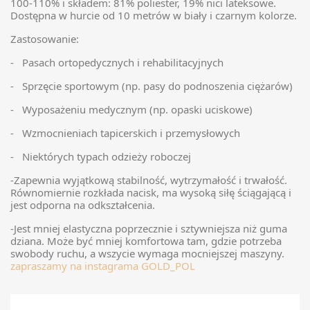
100-110%
i składem:
81% poliester, 19% nici lateksowe
.
Dostępna w hurcie od 10 metrów w biały i czarnym kolorze.
Zastosowanie:
- Pasach ortopedycznych i rehabilitacyjnych
- Sprzęcie sportowym
(np. pasy do podnoszenia ciężarów)
- Wyposażeniu medycznym
(np. opaski uciskowe)
- Wzmocnieniach tapicerskich i przemysłowych
- Niektórych typach
odzieży roboczej
-Zapewnia wyjątkową
stabilność, wytrzymałość i trwałość
.
Równomiernie rozkłada nacisk, ma wysoką siłę ściągającą i
jest odporna na odkształcenia.
-Jest mniej elastyczna poprzecznie i sztywniejsza niż guma
dziana. Może być mniej komfortowa tam, gdzie potrzeba
swobody ruchu, a wszycie wymaga mocniejszej maszyny.
zapraszamy na instagrama GOLD_POL