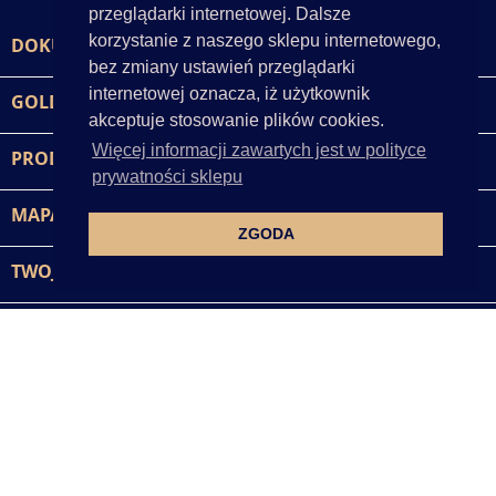
przeglądarki internetowej. Dalsze
korzystanie z naszego sklepu internetowego,
DOKUMENTY

bez zmiany ustawień przeglądarki
internetowej oznacza, iż użytkownik
GOLD-POL

akceptuje stosowanie plików cookies.
Więcej informacji zawartych jest w polityce
PRODUKTY

prywatności sklepu
MAPA STRONY

ZGODA
TWOJE KONTO

INFORMACJA O SKLEPIE INTERNETOWYM
keyboard_arrow_down
Facebook
Instagram
GOLD-POL © 2026 - wszelkie prawa zastrzezone