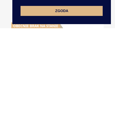
Guma 16mm Ramiączkowa...
ZGODA
OBECNIE BRAK NA STANIE
Guma 10mm Ramiączkowa...