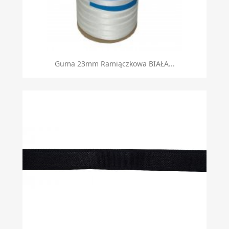
Guma 23mm Ramiączkowa BIAŁA...