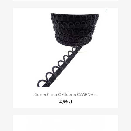
Guma 6mm Ozdobna CZARNA...
4,99 zł