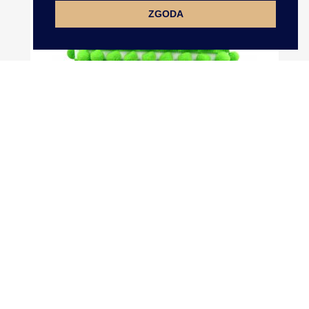
ZGODA
Taśma Z Pomponami 2cm KIWI...