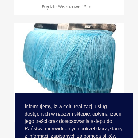
Frędzle Wiskozowe 15cm...
Informujemy, iż w celu realizacji usług
Frędzle 15cm 219 SKY BLUE...
dostępnych w naszym sklepie, optymalizacji
jego treści oraz dostosowania sklepu do
Państwa indywidualnych potrzeb korzystamy
z informacji zapisanych za pomocą plików