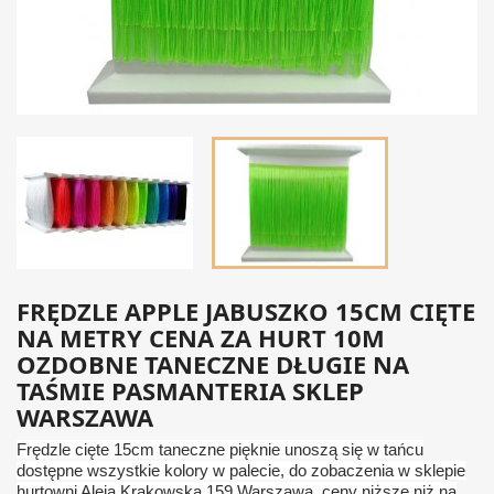
FRĘDZLE APPLE JABUSZKO 15CM CIĘTE
NA METRY CENA ZA HURT 10M
OZDOBNE TANECZNE DŁUGIE NA
TAŚMIE PASMANTERIA SKLEP
WARSZAWA
Frędzle cięte 15cm taneczne pięknie unoszą się w tańcu
dostępne wszystkie kolory w palecie, do zobaczenia w sklepie
hurtowni Aleja Krakowska 159 Warszawa, ceny niższe niż na