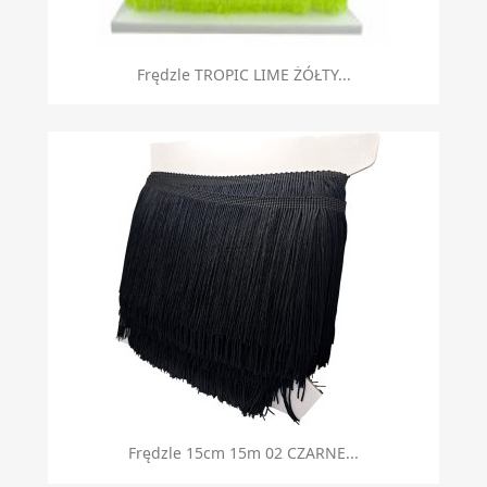
Frędzle TROPIC LIME ŻÓŁTY...
Frędzle 15cm 15m 02 CZARNE...