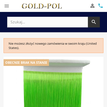

phone


Nie możesz złożyć nowego zamówienia w swoim kraju (United
States).
OBECNIE BRAK NA STANIE