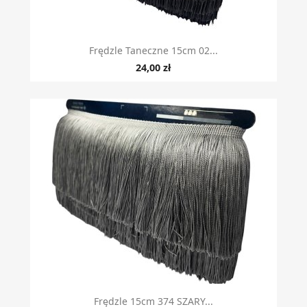
Szybki podgląd

Frędzle Taneczne 15cm 02...
24,00 zł
Szybki podgląd

Frędzle 15cm 374 SZARY...