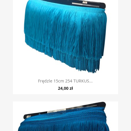
Szybki podgląd

Frędzle 15cm 254 TURKUS...
24,00 zł