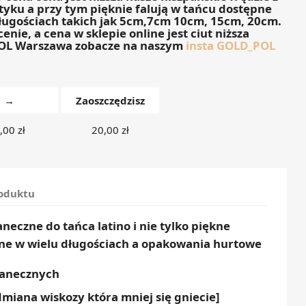
tyku a przy tym pięknie falują w tańcu dostępne
długościach takich jak 5cm,7cm 10cm, 15cm, 20cm.
enie, a cena w sklepie online jest ciut niższa
POL Warszawa zobacze na naszym
insta GOLD_POL
→
Zaoszczędzisz
,00 zł
20,00 zł
roduktu
aneczne do tańca latino i nie tylko piękne
ne w wielu długościach a opakowania hurtowe
 tanecznych
miana wiskozy która mniej się gniecie]