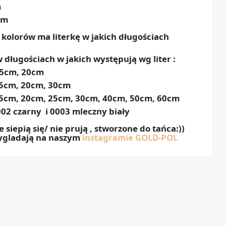
m
1m
 kolorów ma literkę w jakich długościach
długościach w jakich występują wg liter :
15cm, 20cm
15cm, 20cm, 30cm
15cm, 20cm, 25cm, 30cm, 40cm, 50cm, 60cm
002 czarny i 0003 mleczny biały
ie siepią się/ nie prują , stworzone do tańca:))
wygladają na naszym
instagramie GOLD-POL