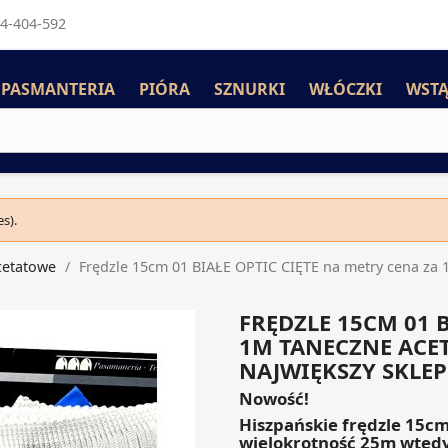
4-404-592
PASMANTERIA
PIÓRA
SZNURKI
WŁÓCZKI
WSTĄ
s).
cetatowe
Frędzle 15cm 01 BIAŁE OPTIC CIĘTE na metry cena za 
FRĘDZLE 15CM 01 
1M TANECZNE ACE
NAJWIĘKSZY SKLE
Nowość!
Hiszpańskie frędzle 15cm
wielokrotność 25m wtedy 