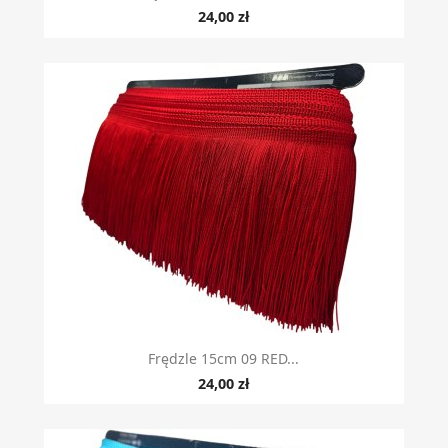
24,00 zł
Szybki podgląd

Frędzle 15cm 09 RED...
24,00 zł