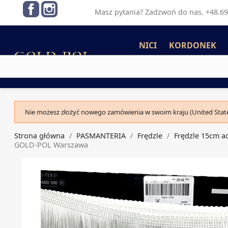
Facebook
Instagram
Masz pytania? Zadzwoń do nas. +48.69
NICI
KORDONEK
Nie możesz złożyć nowego zamówienia w swoim kraju (United State
Strona główna
PASMANTERIA
Frędzle
Frędzle 15cm a
GOLD-POL Warszawa