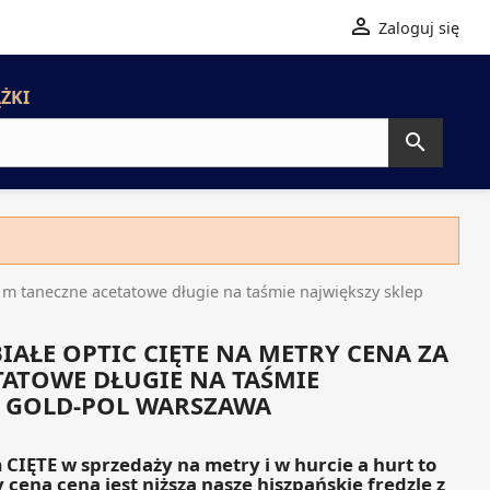

Zaloguj się
ŻKI

1m taneczne acetatowe długie na taśmie największy sklep
BIAŁE OPTIC CIĘTE NA METRY CENA ZA
TATOWE DŁUGIE NA TAŚMIE
P GOLD-POL WARSZAWA
 CIĘTE w sprzedaży na metry i w hurcie a hurt to
cena cena jest niższa nasze hiszpańskie frędzle z