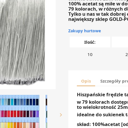
100% acetat są miłe w do
79 kolorach, w różnych 
Tylko u nas w tak dobrej c
największy sklep GOLD-
Zakupy hurtowe
Ilość:
10
2
Opis
Szczegóły p
Hiszpańskie frędzle t
w 79 kolorach dostęp
to wielokrotność 25m
idealne do sukienek

skład: 100%acetat [od