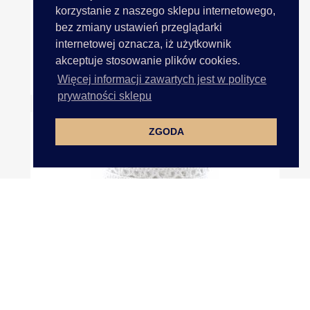
korzystanie z naszego sklepu internetowego,
bez zmiany ustawień przeglądarki
internetowej oznacza, iż użytkownik
akceptuje stosowanie plików cookies.
Sznurek Jutowy 1cm Cena Za...
Więcej informacji zawartych jest w polityce
prywatności sklepu
ZGODA