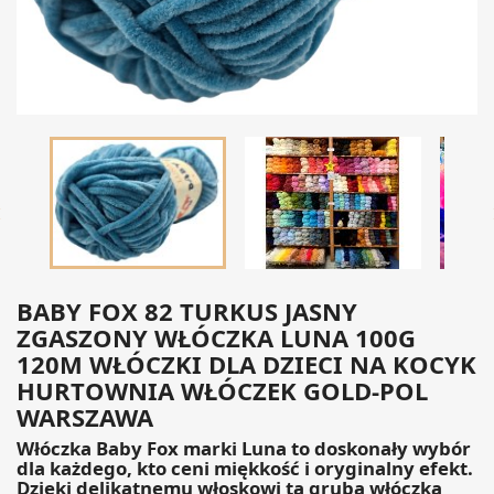

BABY FOX 82 TURKUS JASNY
ZGASZONY WŁÓCZKA LUNA 100G
120M WŁÓCZKI DLA DZIECI NA KOCYK
HURTOWNIA WŁÓCZEK GOLD-POL
WARSZAWA
Włóczka Baby Fox marki Luna to doskonały wybór
dla każdego, kto ceni miękkość i oryginalny efekt.
Dzięki delikatnemu włoskowi ta gruba włóczka