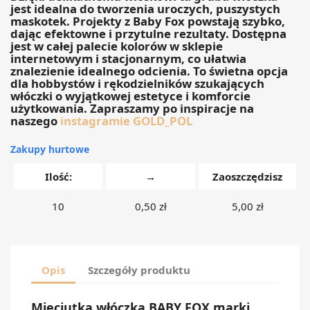
jest idealna do tworzenia uroczych, puszystych
maskotek. Projekty z Baby Fox powstają szybko,
dając efektowne i przytulne rezultaty. Dostępna
jest w całej palecie kolorów w sklepie
internetowym i stacjonarnym, co ułatwia
znalezienie idealnego odcienia. To świetna opcja
dla hobbystów i rękodzielników szukających
włóczki o wyjątkowej estetyce i komforcie
użytkowania. Zapraszamy po inspiracje na
naszego
instagramie GOLD_POL
Zakupy hurtowe
Ilość:
→
Zaoszczędzisz
10
0,50 zł
5,00 zł
Opis
Szczegóły produktu
Mięciutka włóczka BABY FOX marki