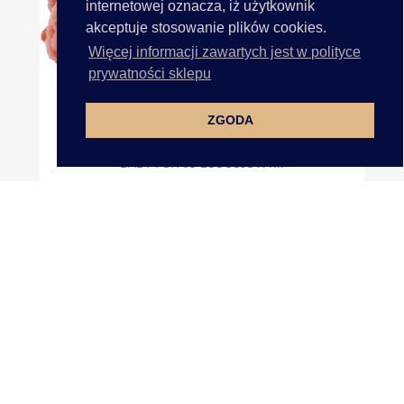
internetowej oznacza, iż użytkownik
akceptuje stosowanie plików cookies.
Więcej informacji zawartych jest w polityce
prywatności sklepu
ZGODA
BABY FOX 65 ŁOSOSIOWY...
DOKUMENTY

GOLD-POL
