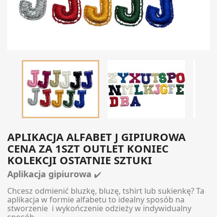

APLIKACJA ALFABET J GIPIUROWA
CENA ZA 1SZT OUTLET KONIEC
KOLEKCJI OSTATNIE SZTUKI
Aplikacja gipiurowa
✔️
Chcesz odmienić bluzkę, bluzę, tshirt lub sukienkę? Ta
aplikacja w formie alfabetu to idealny sposób na
stworzenie i wykończenie odzieży w indywidualny
sposób