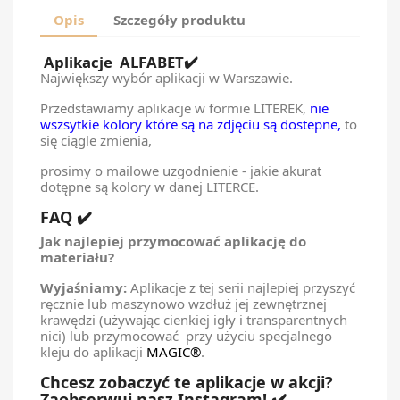
Opis
Szczegóły produktu
Aplikacje ALFABET
✔️
Największy wybór aplikacji w Warszawie.
Przedstawiamy aplikacje w formie LITEREK,
nie
wszsytkie kolory które są na zdjęciu są dostepne,
to
się ciągle zmienia,
prosimy o mailowe uzgodnienie - jakie akurat
dotępne są kolory w danej LITERCE.
FAQ ✔️
Jak najlepiej przymocować aplikację do
materiału?
Wyjaśniamy:
Aplikacje z tej serii najlepiej przyszyć
ręcznie lub maszynowo wzdłuż jej zewnętrznej
krawędzi (używając cienkiej igły i transparentnych
nici) lub przymocować przy użyciu specjalnego
kleju do aplikacji
MAGIC®
.
Chcesz zobaczyć te aplikacje w akcji?
Zaobserwuj nasz Instagram! ✔️