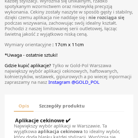
każdej stylizacji. Wyróżnia się unikalnym, rzadko
spotykanym wzornictwem oraz niezwykłą precyzją
wykonania. Cekiny zostały naszyte w sposób gęsty i stabilny,
dzięki czemu aplikacja nie naddaje się i
nie rozciąga się
podczas wszywania, zachowując swój idealny kształt.
Pochodzi z naszej limitowanej serii outletowej, łącząc
świetną jakość z wyjątkowo niską ceną.
Wymiary orientacyjne
: 17cm x 11cm
*Uwaga - ostatnie sztuki!
Gdzie kupić aplikacje?
Tylko w Gold-Pol Warszawa
największy wybór aplikacji cekinowych, haftowanych,
kołnierzyków, wstawek, gipiurowych a po wiecej inpormacji
zapraszamy na nasz
Instagram @GOLD_POL
Opis
Szczegóły produktu
Aplikacje cekinowe
✔️
Największy wybór aplikacji w Warszawie. Ta
wyjątkowa
aplikacja cekinowa
to idealny wybór,
który doda blasku każdej stylizacji. Wyróżnia się