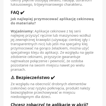
luksusowego, trójwymiarowego charakteru.
FAQ ✔️
Jak najlepiej przymocować aplikację cekinową
do materiału?
Wyjaśniamy:
Aplikacje cekinowe z tej serii
najlepiej przyszyć ręcznie lub maszynowo wzdłuż
jej zewnętrznej krawędzi (używając cienkiej igły i
transparentnych nici) lub jeśli ma specjalny klej
przymocować na gorąco żelazkiem, można użyć
specjalnego kleju do aplikacji. Ze względu na gęste
zdobienie cekinami, przyszycie gwarantuje
najtrwalsze połączenie i pewność, że ozdoba
pozostanie na swoim miejscu nawet po wielu
praniach.
⚠️ Bezpieczeństwo ✔️
Ze względu na obecność drobnych elementów
(cekinów) oraz ryzyko połknięcia, produkt należy
bezwzględnie przechowywać w miejscu
niedostępnym dla dzieci.
Chcesz zobaczyć te aplikacje w akcji?