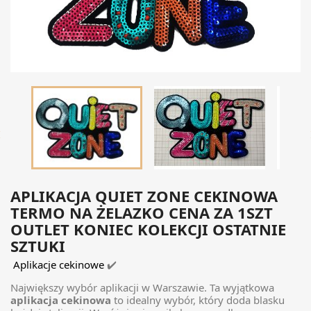

APLIKACJA QUIET ZONE CEKINOWA
TERMO NA ŻELAZKO CENA ZA 1SZT
OUTLET KONIEC KOLEKCJI OSTATNIE
SZTUKI
Aplikacje cekinowe
✔️
Największy wybór aplikacji w Warszawie. Ta wyjątkowa
aplikacja cekinowa
to idealny wybór, który doda blasku