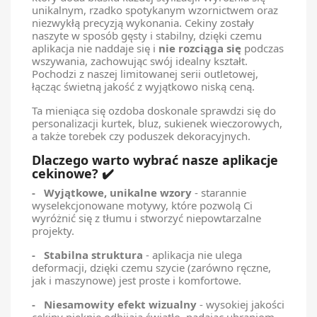
unikalnym, rzadko spotykanym wzornictwem oraz
niezwykłą precyzją wykonania. Cekiny zostały
naszyte w sposób gęsty i stabilny, dzięki czemu
aplikacja nie naddaje się i
nie rozciąga się
podczas
wszywania, zachowując swój idealny kształt.
Pochodzi z naszej limitowanej serii outletowej,
łącząc świetną jakość z wyjątkowo niską ceną.
Ta mieniąca się ozdoba doskonale sprawdzi się do
personalizacji kurtek, bluz, sukienek wieczorowych,
a także torebek czy poduszek dekoracyjnych.
Dlaczego warto wybrać nasze aplikacje
cekinowe? ✔️
- Wyjątkowe, unikalne wzory
- starannie
wyselekcjonowane motywy, które pozwolą Ci
wyróżnić się z tłumu i stworzyć niepowtarzalne
projekty.
- Stabilna struktura
- aplikacja nie ulega
deformacji, dzięki czemu szycie (zarówno ręczne,
jak i maszynowe) jest proste i komfortowe.
- Niesamowity efekt wizualny
- wysokiej jakości
cekiny pięknie odbijają światło, nadając ubraniom