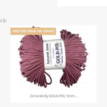
ii:
OBECNIE BRAK NA STANIE
Szybki podgląd

.Sznurek By GOLD-POL 5mm...