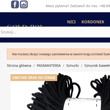
Facebook
Instagram
Masz pytania? Zadzwoń do nas. +48.69
NICI
KORDONEK
Nie możesz złożyć nowego zamówienia w swoim kraju (United State
Strona główna
PASMANTERIA
Sznurki
Sznurek baweł
OBECNIE BRAK NA STANIE