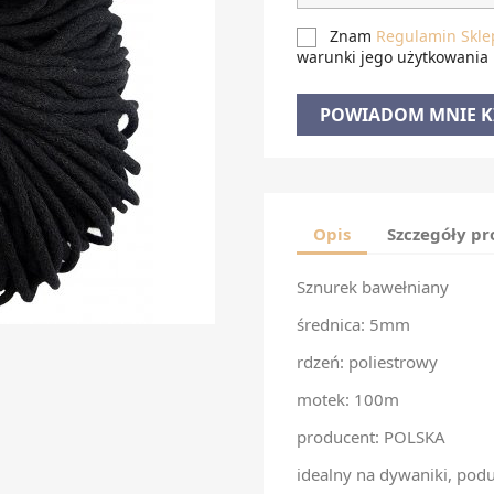
Znam
Regulamin Skle
warunki jego użytkowania
POWIADOM MNIE KI
Opis
Szczegóły p
Sznurek bawełniany
średnica: 5mm
rdzeń: poliestrowy
motek: 100m
producent: POLSKA
idealny na dywaniki, podu