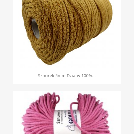
Szybki podgląd

Sznurek 5mm Dziany 100%...