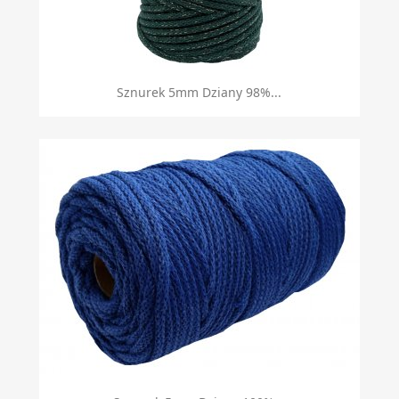
Szybki podgląd

Sznurek 5mm Dziany 98%...
Szybki podgląd
