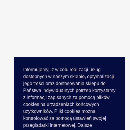
Informujemy, iż w celu realizacji usług
dostępnych w naszym sklepie, optymalizacji
jego treści oraz dostosowania sklepu do
Państwa indywidualnych potrzeb korzystamy
z informacji zapisanych za pomocą plików
cookies na urządzeniach końcowych
użytkowników. Pliki cookies można
kontrolować za pomocą ustawień swojej
przeglądarki internetowej. Dalsze