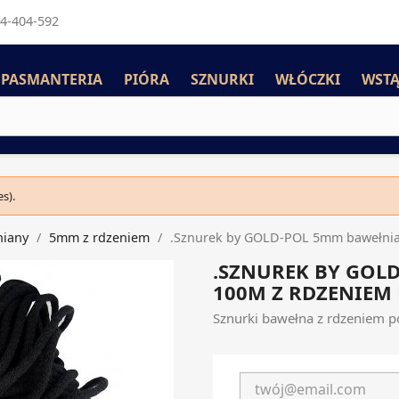
4-404-592
PASMANTERIA
PIÓRA
SZNURKI
WŁÓCZKI
WSTĄ
s).
niany
5mm z rdzeniem
.Sznurek by GOLD-POL 5mm bawełnia
.SZNUREK BY GOL
100M Z RDZENIEM
Sznurki bawełna z rdzeniem 