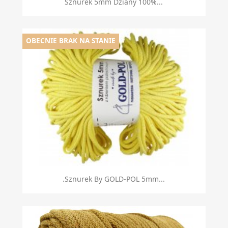
Sznurek 5mm Dziany 100%...
OBECNIE BRAK NA STANIE
Szybki podgląd

.Sznurek By GOLD-POL 5mm...