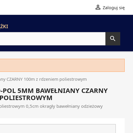

Zaloguj się
ŻKI

ny CZARNY 100m z rdzeniem poliestrowym
D-POL 5MM BAWEŁNIANY CZARNY
 POLIESTROWYM
poliestrowym 0,5cm okragły bawełniany odzieżowy